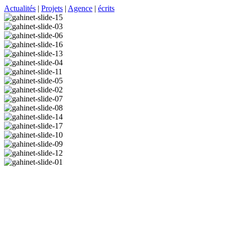
Actualités
|
Projets
|
Agence
|
écrits